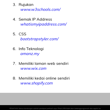
3
Rujukan
www.w3schools.com/
4
Semak IP Address
whatismyipaddress.com/
5
CSS
bootstrapstyler.com/
6
Info Teknologi
amanz.my
7
Memiliki laman web sendiri
www.wix.com
8
Memiliki kedai online sendiri
www.shopify.com
PENAFIAN: Semua kandungan adalah pendapat peribadi saya. Pihak UPM tidak akan bertanggungjawab atas segala isu