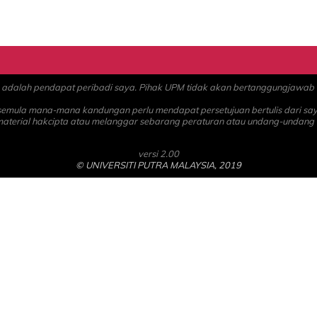
alah pendapat peribadi saya. Pihak UPM tidak akan bertanggungjawab at
 semula mana-mana kandungan perlu mendapat persetujuan bertulis dari sa
material hakcipta atau melanggar sebarang peraturan atau undang-undang
versi 2.00
© UNIVERSITI PUTRA MALAYSIA, 2019