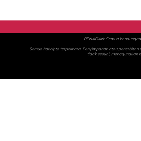
PENAFIAN: Semua kandungan ad
Semua hakcipta terpelihara. Penyimpanan atau penerbitan
tidak sesuai, menggunakan 