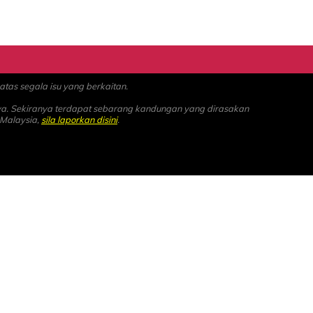
as segala isu yang berkaitan.
ya. Sekiranya terdapat sebarang kandungan yang dirasakan
 Malaysia,
sila laporkan disini
.