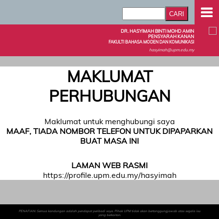
DR. HASYIMAH BINTI MOHD AMIN
PENSYARAH KANAN
FAKULTI BAHASA MODEN DAN KOMUNIKASI
hasyimah@upm.edu.my
MAKLUMAT
PERHUBUNGAN
Maklumat untuk menghubungi saya
MAAF, TIADA NOMBOR TELEFON UNTUK DIPAPARKAN
BUAT MASA INI
LAMAN WEB RASMI
https://profile.upm.edu.my/hasyimah
PENAFIAN: Semua kandungan adalah pendapat peribadi saya. Pihak UPM tidak akan bertanggungjawab atas segala isu
yang berkaitan.