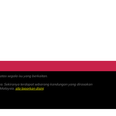
as segala isu yang berkaitan.
ya. Sekiranya terdapat sebarang kandungan yang dirasakan
 Malaysia,
sila laporkan disini
.