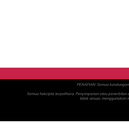
PENAFIAN: Semua kandungan ad
Semua hakcipta terpelihara. Penyimpanan atau penerbitan
tidak sesuai, menggunakan 