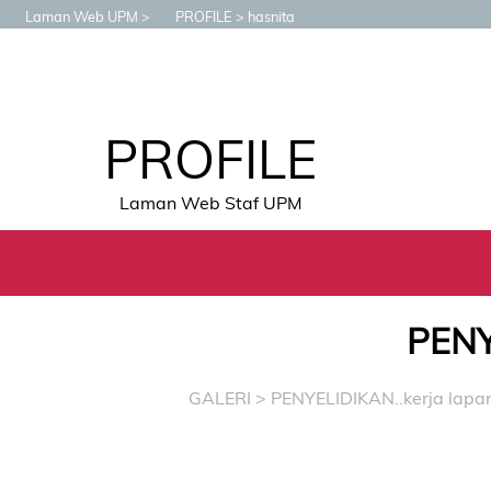
Laman Web UPM
PROFILE
hasnita
PROFILE
Laman Web Staf UPM
PENY
GALERI
>
PENYELIDIKAN..kerja lapa