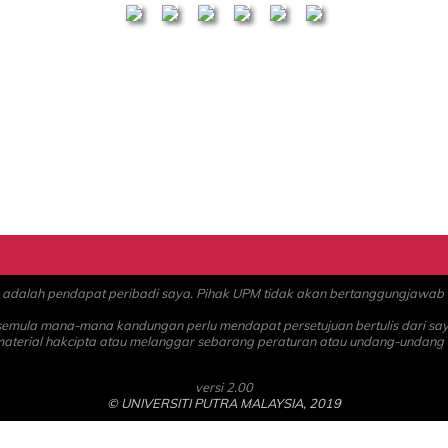
alah pendapat peribadi saya. Pihak UPM tidak akan bertanggungjawab at
 semula mana-mana kandungan perlu mendapat persetujuan bertulis dari sa
material hakcipta atau melanggar sebarang peraturan atau undang-undang
versi 2.00
© UNIVERSITI PUTRA MALAYSIA, 2019