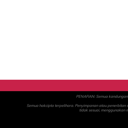
PENAFIAN: Semua kandungan ad
Semua hakcipta terpelihara. Penyimpanan atau penerbitan
tidak sesuai, menggunakan 