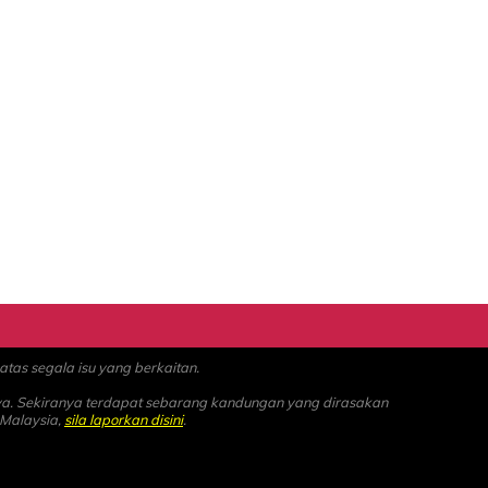
as segala isu yang berkaitan.
ya. Sekiranya terdapat sebarang kandungan yang dirasakan
 Malaysia,
sila laporkan disini
.