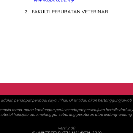
2
FAKULTI PERUBATAN VETERINAR
alah pendapat peribadi saya. Pihak UPM tidak akan bertanggungjawab at
 semula mana-mana kandungan perlu mendapat persetujuan bertulis dari sa
material hakcipta atau melanggar sebarang peraturan atau undang-undang
versi 2.00
© UNIVERSITI PUTRA MALAYSIA, 2019