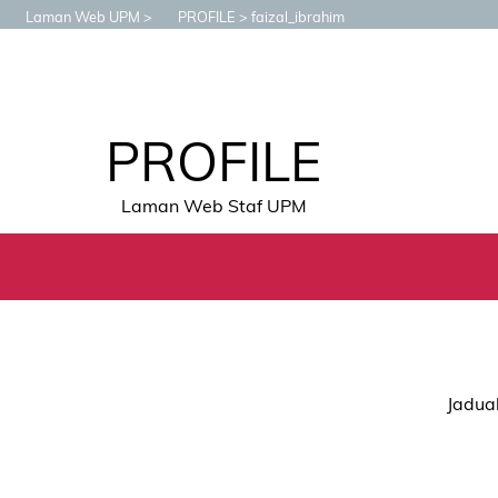
Laman Web UPM
PROFILE
faizal_ibrahim
PROFILE
Laman Web Staf UPM
Jadual