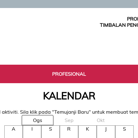
PRO
TIMBALAN PEN
PROFESIONAL
KALENDAR
 aktiviti. Sila klik pada "Temujanji Baru" untuk membuat tem
Ogs
Sep
Okt
A
I
S
R
K
J
S