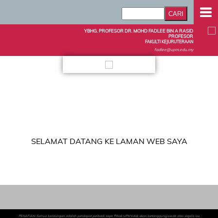
YBHG. PROFESOR DR. MOHD FADLEE BIN A RASID
PROFESOR
FAKULTI KEJURUTERAAN
fadlee@upm.edu.my
SELAMAT DATANG KE LAMAN WEB SAYA
PENAFIAN: Semua kandungan adalah pendapat peribadi saya. Pihak UPM tidak akan bertanggungjawab atas segala isu