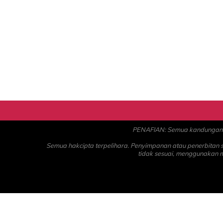
PENAFIAN: Semua kandungan ad
Semua hakcipta terpelihara. Penyimpanan atau penerbitan
tidak sesuai, menggunakan 