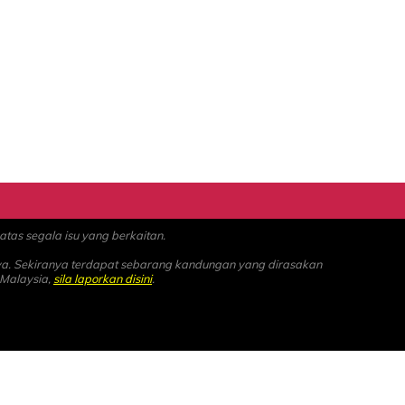
as segala isu yang berkaitan.
ya. Sekiranya terdapat sebarang kandungan yang dirasakan
 Malaysia,
sila laporkan disini
.