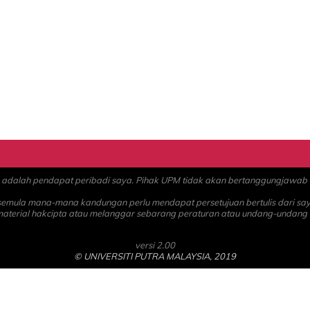
alah pendapat peribadi saya. Pihak UPM tidak akan bertanggungjawab at
 semula mana-mana kandungan perlu mendapat persetujuan bertulis dari sa
material hakcipta atau melanggar sebarang peraturan atau undang-undang
versi 2.00
© UNIVERSITI PUTRA MALAYSIA, 2019