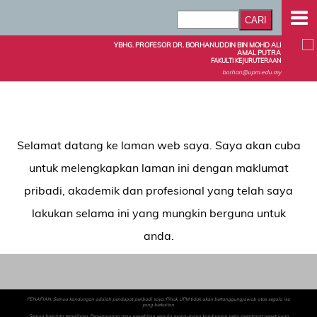
YBHG. PROFESOR DR. BORHANUDDIN BIN MOHD ALI
AMAL PUTRA
FAKULTI KEJURUTERAAN
borhan@upm.edu.my
Selamat datang ke laman web saya. Saya akan cuba
untuk melengkapkan laman ini dengan maklumat
pribadi, akademik dan profesional yang telah saya
lakukan selama ini yang mungkin berguna untuk
anda.
PENAFIAN: Semua kandungan adalah pendapat peribadi saya. Pihak UPM tidak akan bertanggungjawab atas segala isu
yang berkaitan.
Semua hakcipta terpelihara. Penyimpanan atau penerbitan semula mana-mana kandungan perlu mendapat persetujuan