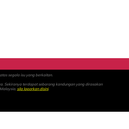
as segala isu yang berkaitan.
ya. Sekiranya terdapat sebarang kandungan yang dirasakan
 Malaysia,
sila laporkan disini
.