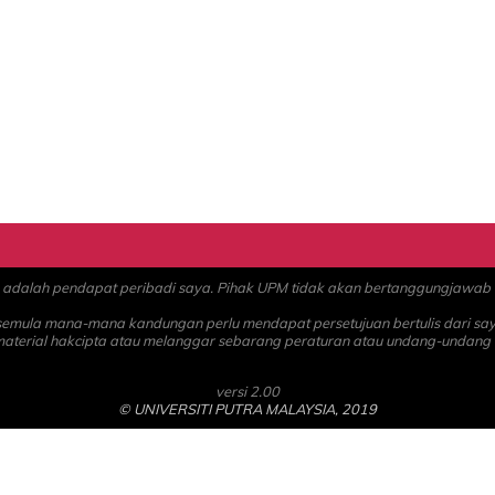
alah pendapat peribadi saya. Pihak UPM tidak akan bertanggungjawab at
 semula mana-mana kandungan perlu mendapat persetujuan bertulis dari sa
material hakcipta atau melanggar sebarang peraturan atau undang-undang
versi 2.00
© UNIVERSITI PUTRA MALAYSIA, 2019