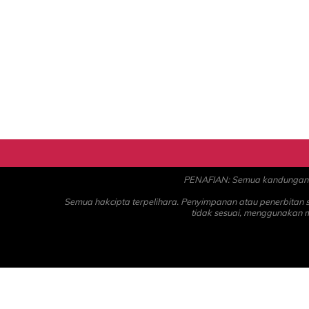
PENAFIAN: Semua kandungan ad
Semua hakcipta terpelihara. Penyimpanan atau penerbitan
tidak sesuai, menggunakan 