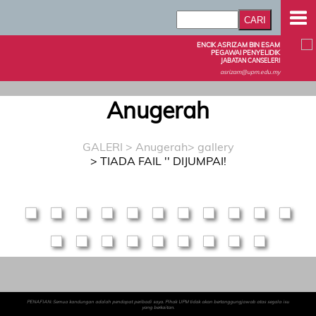
ENCIK ASRIZAM BIN ESAM
PEGAWAI PENYELIDIK
JABATAN CANSELERI
asrizam@upm.edu.my
Anugerah
GALERI
>
Anugerah
> gallery
> TIADA FAIL '' DIJUMPAI!
PENAFIAN: Semua kandungan adalah pendapat peribadi saya. Pihak UPM tidak akan bertanggungjawab atas segala isu
yang berkaitan.