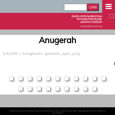
ENCIK ASRIZAM BIN ESAM
PEGAWAI PENYELIDIK
JABATAN CANSELERI
asrizam@upm.edu.my
Anugerah
GALERI
>
Anugerah
> gambar_apic_png
PENAFIAN: Semua kandungan adalah pendapat peribadi saya. Pihak UPM tidak akan bertanggungjawab atas segala isu
yang berkaitan.