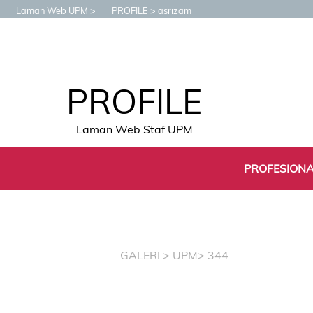
Laman Web UPM
PROFILE
asrizam
PROFILE
Laman Web Staf UPM
PROFESION
GALERI
>
UPM
> 344