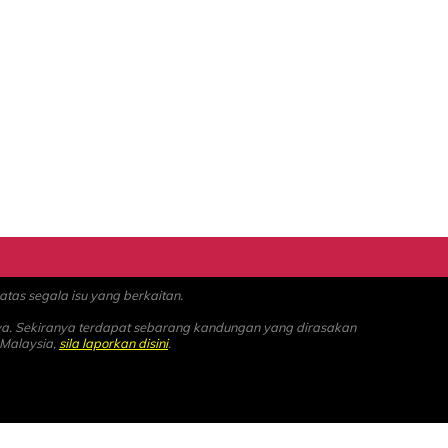
as segala isu yang berkaitan.
ya. Sekiranya terdapat sebarang kandungan yang dirasakan
 Malaysia,
sila laporkan disini
.