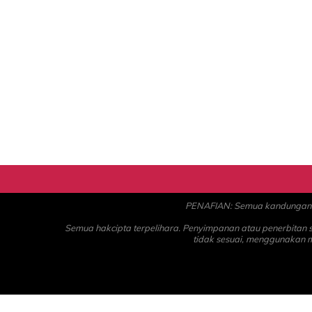
PENAFIAN: Semua kandungan ad
Semua hakcipta terpelihara. Penyimpanan atau penerbitan
tidak sesuai, menggunakan 