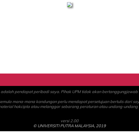
alah pendapat peribadi saya. Pihak UPM tidak akan bertanggungjawab at
 semula mana-mana kandungan perlu mendapat persetujuan bertulis dari sa
material hakcipta atau melanggar sebarang peraturan atau undang-undang
versi 2.00
© UNIVERSITI PUTRA MALAYSIA, 2019