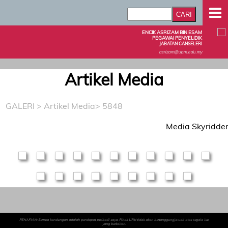
ENCIK ASRIZAM BIN ESAM
PEGAWAI PENYELIDIK
JABATAN CANSELERI
asrizam@upm.edu.my
Artikel Media
GALERI
>
Artikel Media
> 5848
Media Skyridde
PENAFIAN: Semua kandungan adalah pendapat peribadi saya. Pihak UPM tidak akan bertanggungjawab atas segala isu
yang berkaitan.