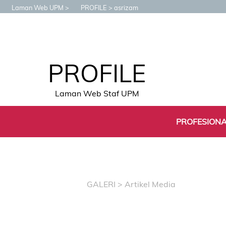
Laman Web UPM
PROFILE
asrizam
PROFILE
Laman Web Staf UPM
PROFESION
GALERI
> Artikel Media