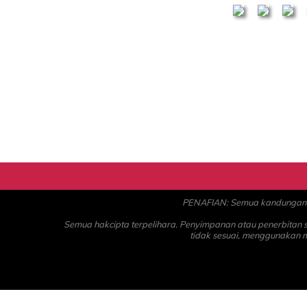
PENAFIAN: Semua kandungan ad
Semua hakcipta terpelihara. Penyimpanan atau penerbitan
tidak sesuai, menggunakan 