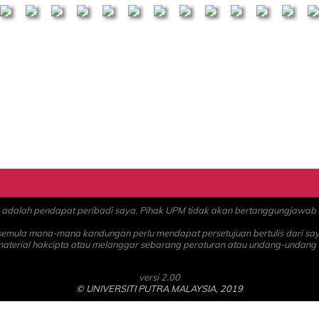
alah pendapat peribadi saya. Pihak UPM tidak akan bertanggungjawab at
 semula mana-mana kandungan perlu mendapat persetujuan bertulis dari sa
material hakcipta atau melanggar sebarang peraturan atau undang-undang
versi 2.00
© UNIVERSITI PUTRA MALAYSIA, 2019