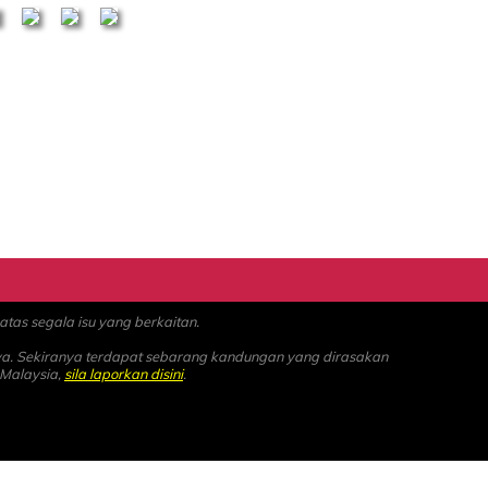
as segala isu yang berkaitan.
ya. Sekiranya terdapat sebarang kandungan yang dirasakan
 Malaysia,
sila laporkan disini
.