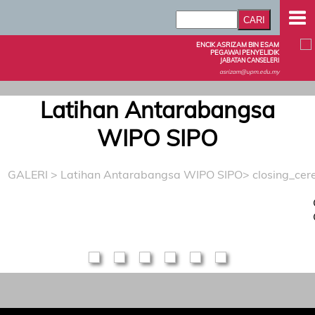
ENCIK ASRIZAM BIN ESAM
PEGAWAI PENYELIDIK
JABATAN CANSELERI
asrizam@upm.edu.my
Latihan Antarabangsa
WIPO SIPO
GALERI
>
Latihan Antarabangsa WIPO SIPO
> closing_ce