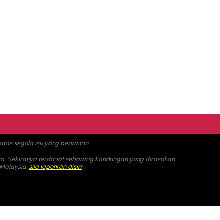
as segala isu yang berkaitan.
ya. Sekiranya terdapat sebarang kandungan yang dirasakan
 Malaysia,
sila laporkan disini
.