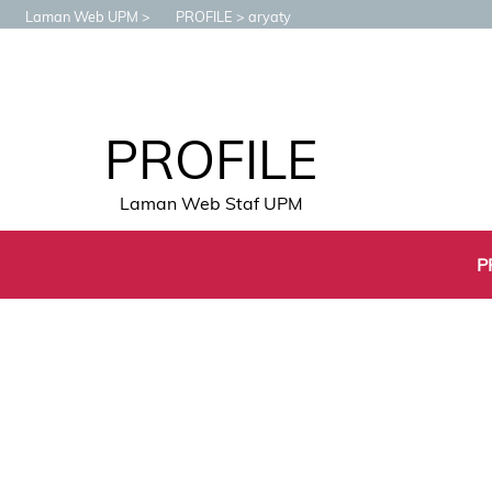
Laman Web UPM
PROFILE
aryaty
PROFILE
Laman Web Staf UPM
P