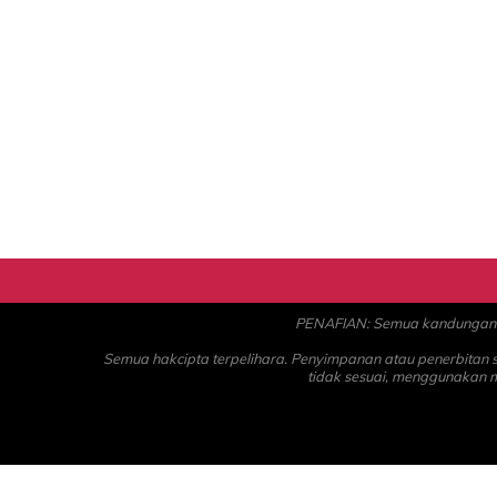
PENAFIAN: Semua kandungan ad
Semua hakcipta terpelihara. Penyimpanan atau penerbitan
tidak sesuai, menggunakan 