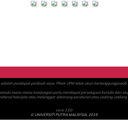
alah pendapat peribadi saya. Pihak UPM tidak akan bertanggungjawab at
 semula mana-mana kandungan perlu mendapat persetujuan bertulis dari sa
material hakcipta atau melanggar sebarang peraturan atau undang-undang
versi 2.00
© UNIVERSITI PUTRA MALAYSIA, 2019