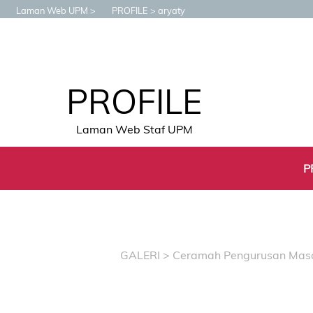
Laman Web UPM
PROFILE
aryaty
PROFILE
Laman Web Staf UPM
P
GALERI
>
Ceramah Pengurusan Masa