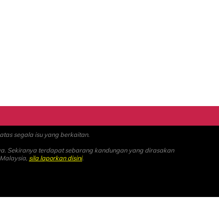
as segala isu yang berkaitan.
ya. Sekiranya terdapat sebarang kandungan yang dirasakan
 Malaysia,
sila laporkan disini
.