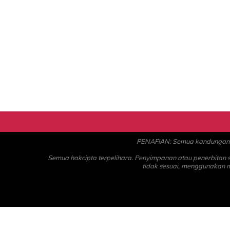
PENAFIAN: Semua kandungan ad
Semua hakcipta terpelihara. Penyimpanan atau penerbitan
tidak sesuai, menggunakan 