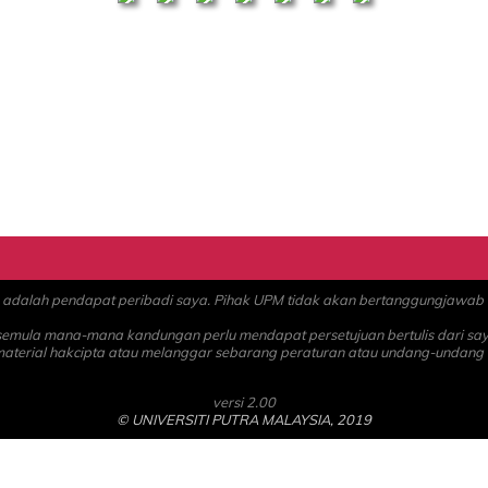
alah pendapat peribadi saya. Pihak UPM tidak akan bertanggungjawab at
 semula mana-mana kandungan perlu mendapat persetujuan bertulis dari sa
material hakcipta atau melanggar sebarang peraturan atau undang-undang
versi 2.00
© UNIVERSITI PUTRA MALAYSIA, 2019