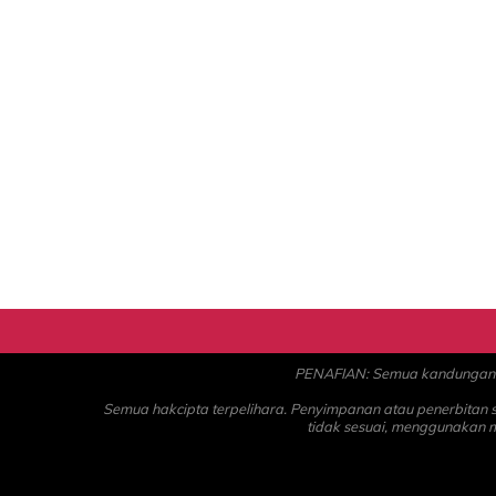
PENAFIAN: Semua kandungan ad
Semua hakcipta terpelihara. Penyimpanan atau penerbitan
tidak sesuai, menggunakan 