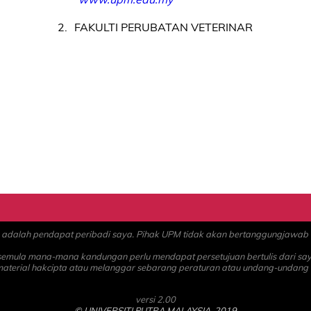
2
FAKULTI PERUBATAN VETERINAR
alah pendapat peribadi saya. Pihak UPM tidak akan bertanggungjawab at
 semula mana-mana kandungan perlu mendapat persetujuan bertulis dari sa
material hakcipta atau melanggar sebarang peraturan atau undang-undang
versi 2.00
© UNIVERSITI PUTRA MALAYSIA, 2019