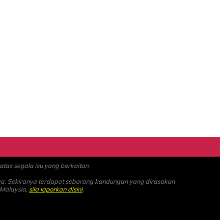
as segala isu yang berkaitan.
ya. Sekiranya terdapat sebarang kandungan yang dirasakan
 Malaysia,
sila laporkan disini
.