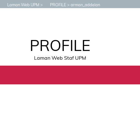
Laman Web UPM
PROFILE
arman_addelan
PROFILE
Laman Web Staf UPM