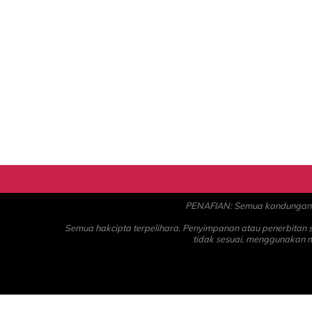
PENAFIAN: Semua kandungan ad
Semua hakcipta terpelihara. Penyimpanan atau penerbitan
tidak sesuai, menggunakan 