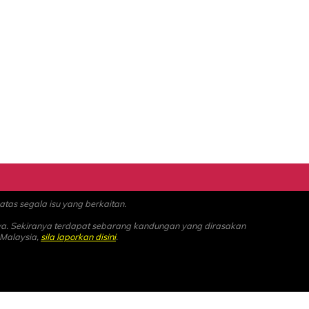
as segala isu yang berkaitan.
ya. Sekiranya terdapat sebarang kandungan yang dirasakan
 Malaysia,
sila laporkan disini
.