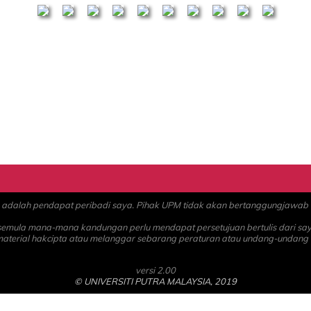
alah pendapat peribadi saya. Pihak UPM tidak akan bertanggungjawab at
 semula mana-mana kandungan perlu mendapat persetujuan bertulis dari sa
material hakcipta atau melanggar sebarang peraturan atau undang-undang
versi 2.00
© UNIVERSITI PUTRA MALAYSIA, 2019