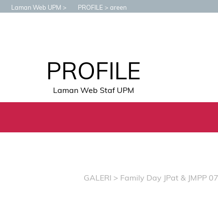
Laman Web UPM
PROFILE
areen
PROFILE
Laman Web Staf UPM
GALERI
>
Family Day JPat & JMPP 0