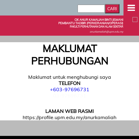
CIK ANUR KAMALIAH BINTI JISMANI
PEMBANTU TADBIR (PERKERANIAN/OPERASI)
FAKULTI PERHUTANAN DAN ALAM SEKITAR
anurkamaliah@upm.edu.my
MAKLUMAT
PERHUBUNGAN
Maklumat untuk menghubungi saya
TELEFON
+603-97696731
03-97696731
LAMAN WEB RASMI
https://profile.upm.edu.my/anurkamaliah