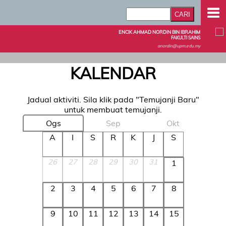
ENCIK AHMAD NORDIN BIN IBRAHIM
FAKULTI SAINS
anordin@upm.edu.my
KALENDAR
Jadual aktiviti. Sila klik pada "Temujanji Baru"
untuk membuat temujanji.
Ogs
Sep
Okt
A
I
S
R
K
J
S
26
27
28
29
30
31
1
2
3
4
5
6
7
8
9
10
11
12
13
14
15