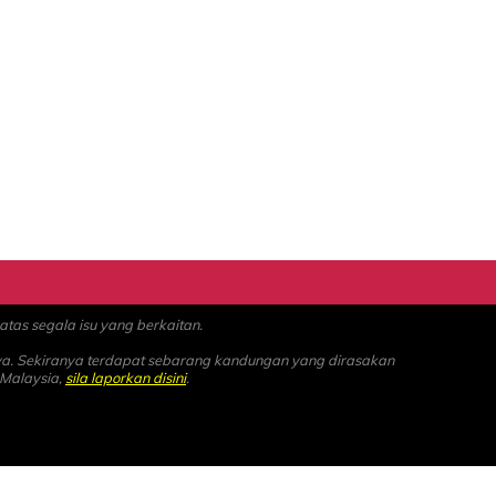
as segala isu yang berkaitan.
ya. Sekiranya terdapat sebarang kandungan yang dirasakan
 Malaysia,
sila laporkan disini
.