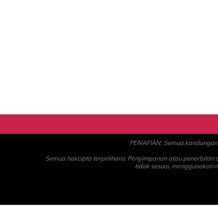
PENAFIAN: Semua kandungan ad
Semua hakcipta terpelihara. Penyimpanan atau penerbitan
tidak sesuai, menggunakan 