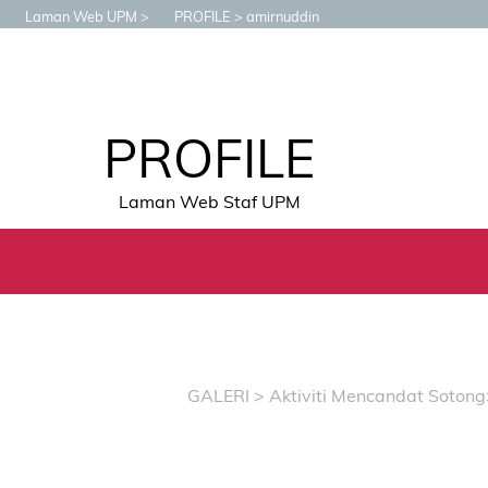
Laman Web UPM
PROFILE
amirnuddin
PROFILE
Laman Web Staf UPM
GALERI
>
Aktiviti Mencandat Sotong