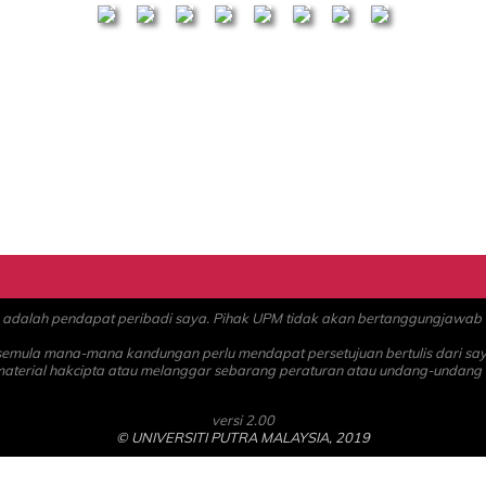
alah pendapat peribadi saya. Pihak UPM tidak akan bertanggungjawab at
 semula mana-mana kandungan perlu mendapat persetujuan bertulis dari sa
material hakcipta atau melanggar sebarang peraturan atau undang-undang
versi 2.00
© UNIVERSITI PUTRA MALAYSIA, 2019