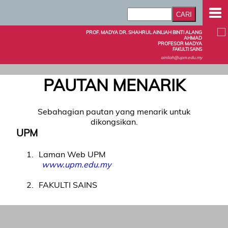
PROF. MADYA DR. SHAHRUL AINLIAH BINTI ALANG
AHMAD
PROFESOR MADYA
FAKULTI SAINS
ainliah@upm.edu.my
PAUTAN MENARIK
Sebahagian pautan yang menarik untuk
dikongsikan.
UPM
1
Laman Web UPM
www.upm.edu.my
2
FAKULTI SAINS