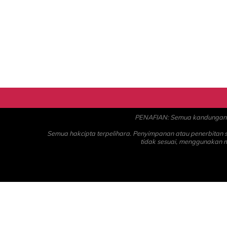
PENAFIAN: Semua kandungan ad
Semua hakcipta terpelihara. Penyimpanan atau penerbitan
tidak sesuai, menggunakan 