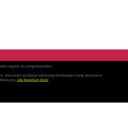
as segala isu yang berkaitan.
ya. Sekiranya terdapat sebarang kandungan yang dirasakan
 Malaysia,
sila laporkan disini
.