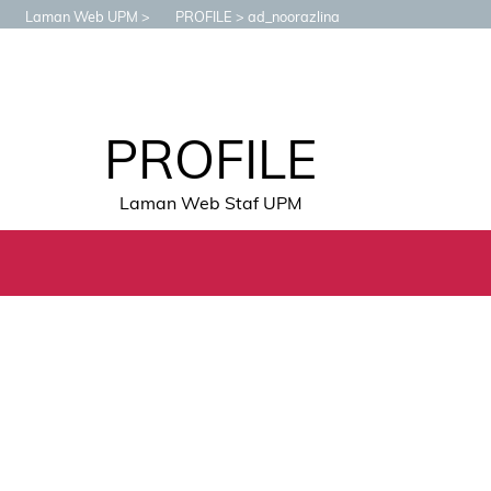
Laman Web UPM
PROFILE
ad_noorazlina
PROFILE
Laman Web Staf UPM