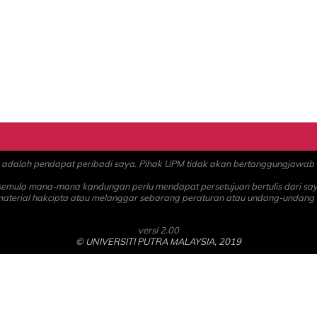
alah pendapat peribadi saya. Pihak UPM tidak akan bertanggungjawab at
 semula mana-mana kandungan perlu mendapat persetujuan bertulis dari sa
material hakcipta atau melanggar sebarang peraturan atau undang-undang
versi 2.00
© UNIVERSITI PUTRA MALAYSIA, 2019