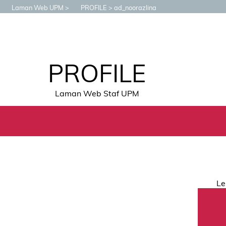
Laman Web UPM
PROFILE
ad_noorazlina
PROFILE
Laman Web Staf UPM
Le