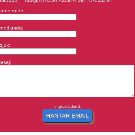
ama anda:
mail anda:
ajuk:
esej:
langkah 1 dari 2: