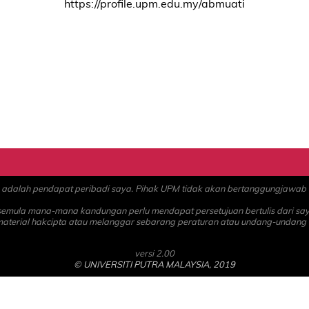
https://profile.upm.edu.my/abmuati
alah pendapat peribadi saya. Pihak UPM tidak akan bertanggungjawab at
 semula mana-mana kandungan perlu mendapat persetujuan bertulis dari sa
material hakcipta atau melanggar sebarang peraturan atau undang-undang
versi 2.00
© UNIVERSITI PUTRA MALAYSIA, 2019