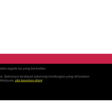
as segala isu yang berkaitan.
ya. Sekiranya terdapat sebarang kandungan yang dirasakan
 Malaysia,
sila laporkan disini
.