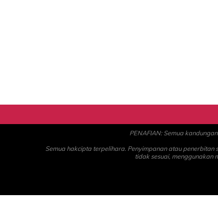
PENAFIAN: Semua kandungan ad
Semua hakcipta terpelihara. Penyimpanan atau penerbitan
tidak sesuai, menggunakan 