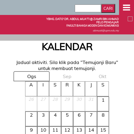
YBHG. DATO' DR. ABDUL MUA'TI @ ZAMRI BIN AHMAD
FELO PENGAJAR
FAKULTI BAHASA MODEN DAN KOMUNIKASI
abmuati@upm.edu.my
KALENDAR
Jadual aktiviti. Sila klik pada "Temujanji Baru"
untuk membuat temujanji.
Ogs
Sep
Okt
A
I
S
R
K
J
S
26
27
28
29
30
31
1
2
3
4
5
6
7
8
9
10
11
12
13
14
15