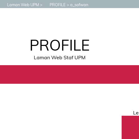
Laman Web UPM
PROFILE
a_safwan
PROFILE
Laman Web Staf UPM
Le