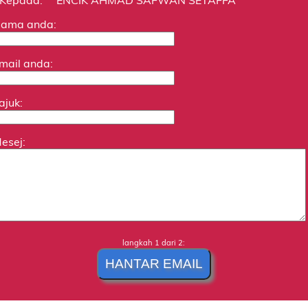
ama anda:
mail anda:
ajuk:
esej:
langkah 1 dari 2: